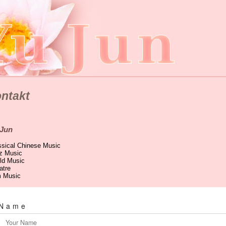
ntakt
 Jun
ssical Chinese Music
z Music
ld Music
atre
m Music