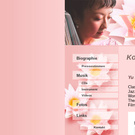
Ko
Biographie
Pressestimmen
Musik
Yu
CDs
Cla
Instrument
Jaz
Videos
Wor
The
Fotos
Fil
Links
Kontakt